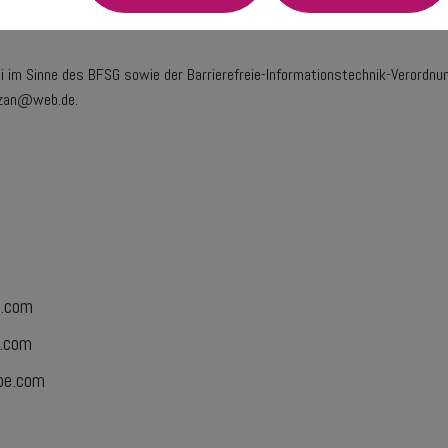
ei im Sinne des BFSG sowie der Barrierefreie-Informationstechnik-Verordnun
zozan@web.de.
e.com
.com
be.com