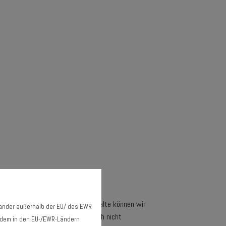
ständigkeit und Aktualität der Inhalte können wir
Länder außerhalb der EU/ des EWR
en verantwortlich. Wir sind jedoch nicht
it dem in den EU-/EWR-Ländern