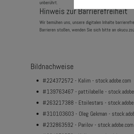
unberührt.
Hinweis zur Barrierefreiheit
Wir bemühen uns, unsere digitalen Inhalte barrierefr
Barrieren stoßen, wenden Sie sich bitte an okucu.
Bildnachweise
#224372572 - Kalim - stock.adobe.com
#139763467 - pattilabelle - stock.adob
#263217388 - Etoilestars - stock.adobe
#310103603 - Oleg Gekman - stock.ado
#232863592 - Parilov - stock.adobe.com