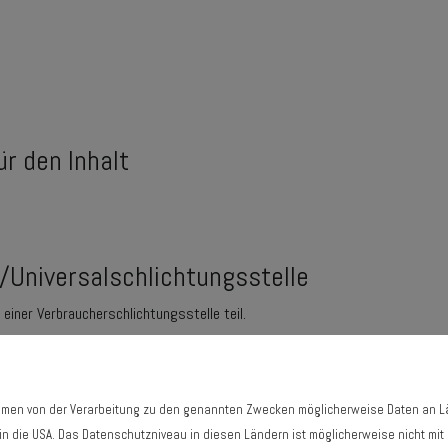
ür den Inhalt
/Universalschlichtungsstelle
einer Verbraucherschlichtungsstelle teil.
ößter Sorgfalt und nach bestem Gewissen erstellt. Für die Richtigkeit, Voll
Rahmen von der Verarbeitung zu den genannten Zwecken möglicherweise Daten an 
 sind wir für eigene Inhalte auf diesen Seiten nach den allgemeinen Gesetz
. in die USA. Das Datenschutzniveau in diesen Ländern ist möglicherweise nicht m